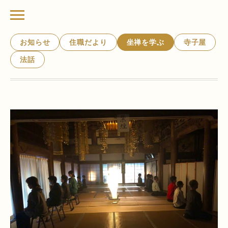
お知らせ
住職だより
坐禅を学ぶ
寺子屋
法話