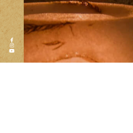
すべて
寺子屋
坐禅を