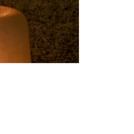
学ぶ
法話
住職だより
お知らせ