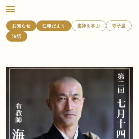
お知らせ
住職だより
坐禅を学ぶ
寺子屋
法話