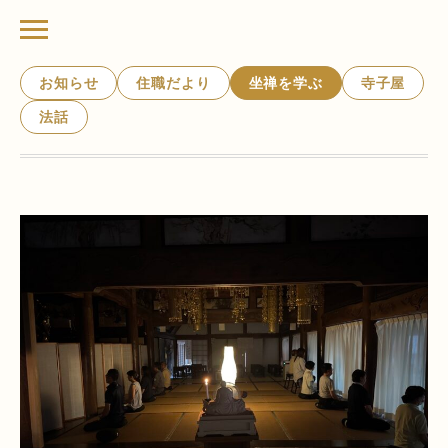
お知らせ
住職だより
坐禅を学ぶ
寺子屋
法話