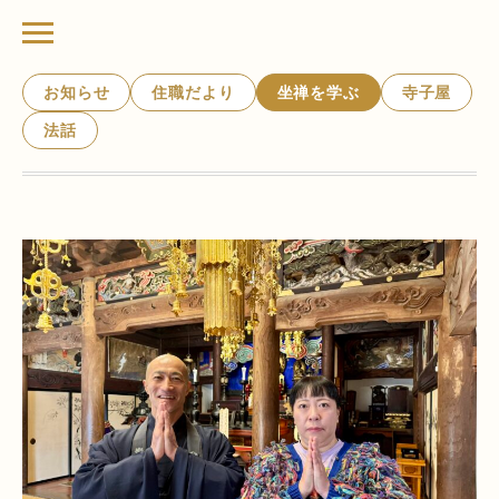
お知らせ
住職だより
坐禅を学ぶ
寺子屋
法話