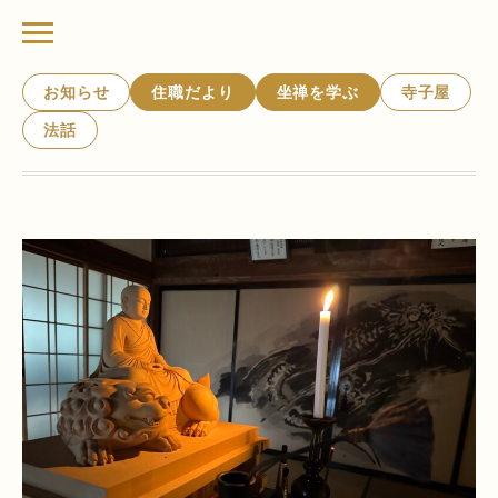
お知らせ
住職だより
坐禅を学ぶ
寺子屋
法話